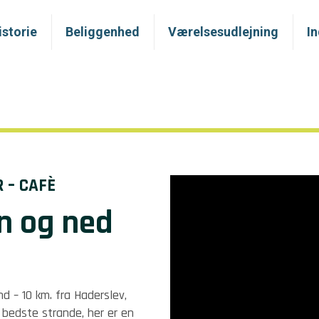
istorie
Beliggenhed
Værelsesudlejning
I
 – CAFÈ
en og ned
 – 10 km. fra Haderslev,
bedste strande, her er en