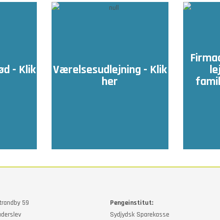
Firma
d - Klik
Værelsesudlejning - Klik
le
her
famil
trandby 59
Pengeinstitut:
derslev
Sydjydsk Sparekasse