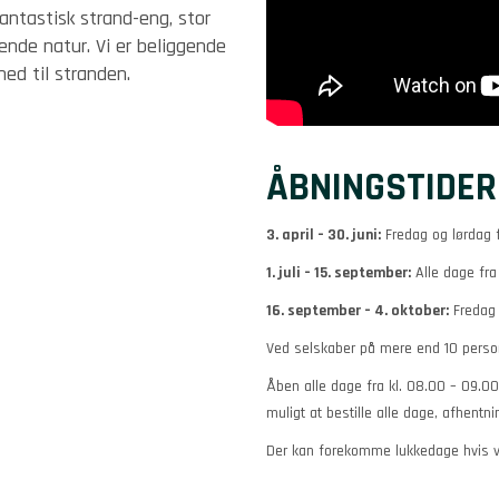
fantastisk strand-eng, stor
ende natur. Vi er beliggende
ed til stranden.
ÅBNINGSTIDER
3. april – 30. juni:
Fredag og lørdag fr
1. juli – 15. september:
Alle dage fra
16. september – 4. oktober:
Fredag o
Ved selskaber på mere end 10 persone
Åben alle dage fra kl. 08.00 – 09.00
muligt at bestille alle dage, afhentni
Der kan forekomme lukkedage hvis ve