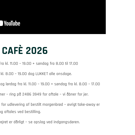
 CAFÈ 2026
a kl. 11.00 – 19.00 + søndag fra 8,00 til 17,00
 kl. 8.00 – 19.00 dog LUKKET alle onsdage.
g lørdag fra kl. 11.00 – 19.00 + søndag fra kl. 8.00 – 17.00
r – ring på 2486 3949 for aftale – vi åbner for jer.
 for udlevering af bestilt morgenbrød – øvrigt take-away er
ng aftales ved bestilling.
jret er dårligt – se opslag ved indgangsdøren.