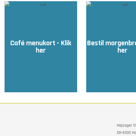
Café menukort - Klik
Bestil morgenbrø
her
her
Hejsager S
DK-6100 Ha